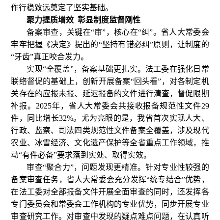
作行稳致远奠定了坚实基础。
聚力提质增效 彰显制度监督刚性
备案审查，关键在“审”，核心在“纠”。省人大常委会
牢牢把握《决定》提出的“坚持有错必纠”原则，让制度的
“牙齿”真正咬合发力。
实现“全覆盖”，备案基础更扎实。法工委在强化日常
联络督促的基础上，创新开展备案“回头看”，对各制定机
关存在的应报未报、延迟报备的文件进行清查，督促限期
补报。2025年，省人大常委会共接收报备规范性文件29
件，同比增长32%。尤为亮眼的是，我省首次实现人大、
行政、监察、司法四类规范性文件备案全覆盖，涉及现代
农业、冰雪经济、文化遗产保护等全省重点工作领域，推
动“有件必备”要求落到实处、取得实效。
审查“聚合力”，问题发现更精准。针对专业性较强的
备案审查任务，省人大常委会充分发挥“统专结合”优势，
在法工委对全部报备文件开展全面审查的同时，还发挥各
专门委员会和常委会工作机构的专业优势，同步开展专业
审查研究工作。对审查中发现的疑点难点问题，在认真听