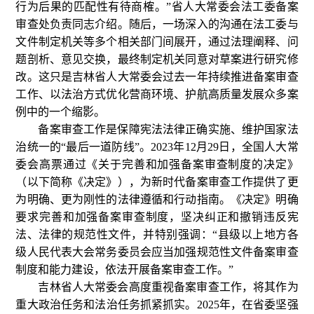
行为后果的匹配性有待商榷。”省人大常委会法工委备案
审查处负责同志介绍。随后，一场深入的沟通在法工委与
文件制定机关等多个相关部门间展开，通过法理阐释、问
题剖析、意见交换，最终制定机关同意对草案进行研究修
改。这只是吉林省人大常委会过去一年持续推进备案审查
工作、以法治方式优化营商环境、护航高质量发展众多案
例中的一个缩影。
备案审查工作是保障宪法法律正确实施、维护国家法
治统一的“最后一道防线”。2023年12月29日，全国人大常
委会高票通过《关于完善和加强备案审查制度的决定》
（以下简称《决定》），为新时代备案审查工作提供了更
为明确、更为刚性的法律遵循和行动指南。《决定》明确
要求完善和加强备案审查制度，坚决纠正和撤销违反宪
法、法律的规范性文件，并特别强调：“县级以上地方各
级人民代表大会常务委员会应当加强规范性文件备案审查
制度和能力建设，依法开展备案审查工作。”
吉林省人大常委会高度重视备案审查工作，将其作为
重大政治任务和法治任务抓紧抓实。2025年，在省委坚强