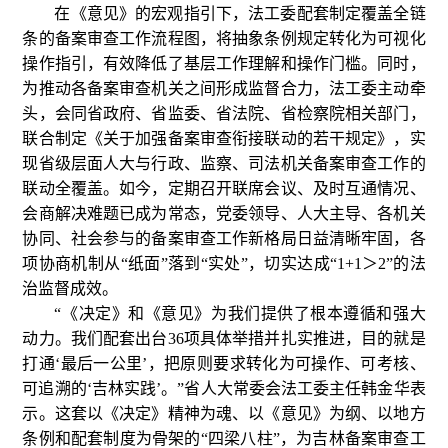
在《意见》的宏观指引下，法工委配套制定覆盖全链
条的备案审查工作流程图，将抽象条例规定转化为可视化
操作指引，有效降低了基层工作理解和操作门槛。同时，
为推动各备案审查机关之间形成监督合力，法工委主动牵
头，会同省政府、省监委、省法院、省检察院相关部门，
联合制定《关于加强备案审查衔接联动的若干规定》，实
现省级层面人大与行政、监察、司法机关备案审查工作的
联动全覆盖。如今，定期召开联席会议、及时互通情况、
会商解决难题已成为常态，党委领导、人大主导、各机关
协同、社会参与的备案审查工作新格局日益清晰牢固，各
项协商机制从“纸面”落到“实处”，切实达成“1+1＞2”的法
治监督成效。
“《决定》和《意见》为我们提供了根本遵循和强大
动力。我们配套出台36项具体举措并扎实推进，目的就是
打通‘最后一公里’，把原则要求转化为可操作、可考核、
可追溯的‘吉林实践’。”省人大常委会法工委主任韩金华表
示。这套以《决定》精神为魂、以《意见》为纲、以地方
条例和配套制度为骨架的“四梁八柱”，为吉林备案审查工