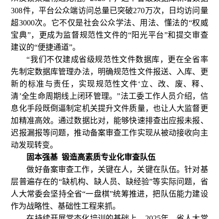
308件，平台公众端访问总量已突破270万次，日均访问量
超3000次。它不仅是社会公众学法、用法、懂法的“权威
宝典”，更成为监督规范性文件的“阳光平台”和提交审查
建议的“便捷通道”。
“我们不仅建成省级规范性文件数据库，更在全省率
先制定数据库管理办法，明确规范性文件报送、入库、更
新的标准与责任，实现规范性文件‘立、改、废、释、
清’全生命周期线上闭环管理。”法工委工作人员介绍，信
息化手段既倒逼制定机关提升文件质量，也让人大监督更
加精准高效。通过数据比对，能够快速排查出应报未报、
迟报漏报等问题，推动备案审查工作实现从被动接收向主
动发现转变。
固本强基 锻造高素质专业化审查队伍
做好备案审查工作，关键在人，关键在队伍。针对基
层普遍存在的“缺机构、缺人员、缺经验”等实际问题，省
人大常委会坚持全省“一盘棋”统筹推进，把队伍能力建设
作为战略性、基础性工程来抓。
在持续开展常态化培训的基础上，2025年，省人大常