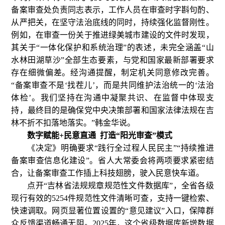
备案审查处负责同志表示，工作人员在审查时字斟句酌、
从严把关，在坚守法治底线的同时，持续强化监督刚性。
例如，在审查一份关于推进绿美城市建设的文件时发现，
其关于“一体化保护和系统治理”的表述，未完全涵盖“山
水林田湖草沙”全部生态要素，与党和国家最新部署要求
存在细微偏差。经沟通提醒，制定机关同意修改完善。
“备案审查不是‘找茬儿’，而是共同维护法治统一的‘法治
体检’。我们坚持在沟通中凝聚共识、在监督中体现支
持，最终目的是确保党中央决策部署和国家法律法规在吉
林不折不扣落地落实。”韩金华说。
数字赋能+民意直通 打造“阳光审查”模式
《决定》明确要求“践行全过程人民民主”“持续推进
备案审查信息化建设”。省人大常委会将两项要求紧密结
合，让备案审查工作插上科技翅膀，驶入民意快车道。
点开“吉林省法规规章规范性文件数据库”，全省各级
现行有效的5254件规范性文件清晰可查，支持一键检索、
快速调取。网页显著位置设置的“意见建议”入口，保障群
众反馈渠道畅通无阻。2025年，这个省级数据库新增数据