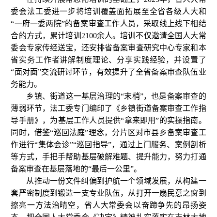
委会法工委进一步将培训覆盖面拓展至全省各级人大和
“一府一委两院”的备案审查工作人员，采取线上线下相结
合的方式，累计培训2100余人。培训不仅邀请全国人大常
委会专家传经送宝，还安排省备案审查研究中心专家和本
省实务工作者讲解制度理论、分享实践经验，并设置了
“面对面”交流研讨环节，有效提升了全省备案审查队伍业
务能力。
乡镇、街道这一基层治理的“末梢”，也是备案审查的
薄弱环节，法工委专门编印了《乡镇街道备案审查工作指
导手册》，为基层工作人员提供“拿来即用”的实操指南。
同时，借鉴“巡回法庭”理念，分片区对市县乡备案审查工
作进行“集体会诊”“巡回指导”，通过上门服务、案例剖析
等方式，手把手帮助基层破解难题、提升能力，努力打通
备案审查在基层落地的“最后一公里”。
从推动一份文件纠偏到护航一个领域发展，从构建一
套严密制度到锻造一支专业队伍，从打开一扇民意之窗到
擦亮一方法治晴空，省人大常委会以奋蹄争先的昂扬姿