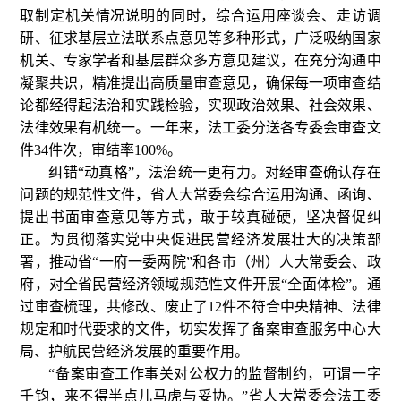
取制定机关情况说明的同时，综合运用座谈会、走访调
研、征求基层立法联系点意见等多种形式，广泛吸纳国家
机关、专家学者和基层群众多方意见建议，在充分沟通中
凝聚共识，精准提出高质量审查意见，确保每一项审查结
论都经得起法治和实践检验，实现政治效果、社会效果、
法律效果有机统一。一年来，法工委分送各专委会审查文
件34件次，审结率100%。
纠错“动真格”，法治统一更有力。对经审查确认存在
问题的规范性文件，省人大常委会综合运用沟通、函询、
提出书面审查意见等方式，敢于较真碰硬，坚决督促纠
正。为贯彻落实党中央促进民营经济发展壮大的决策部
署，推动省“一府一委两院”和各市（州）人大常委会、政
府，对全省民营经济领域规范性文件开展“全面体检”。通
过审查梳理，共修改、废止了12件不符合中央精神、法律
规定和时代要求的文件，切实发挥了备案审查服务中心大
局、护航民营经济发展的重要作用。
“备案审查工作事关对公权力的监督制约，可谓一字
千钧，来不得半点儿马虎与妥协。”省人大常委会法工委