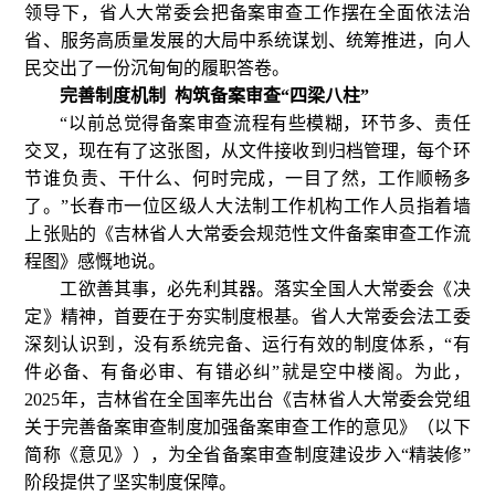
领导下，省人大常委会把备案审查工作摆在全面依法治
省、服务高质量发展的大局中系统谋划、统筹推进，向人
民交出了一份沉甸甸的履职答卷。
完善制度机制 构筑备案审查“四梁八柱”
“以前总觉得备案审查流程有些模糊，环节多、责任
交叉，现在有了这张图，从文件接收到归档管理，每个环
节谁负责、干什么、何时完成，一目了然，工作顺畅多
了。”长春市一位区级人大法制工作机构工作人员指着墙
上张贴的《吉林省人大常委会规范性文件备案审查工作流
程图》感慨地说。
工欲善其事，必先利其器。落实全国人大常委会《决
定》精神，首要在于夯实制度根基。省人大常委会法工委
深刻认识到，没有系统完备、运行有效的制度体系，“有
件必备、有备必审、有错必纠”就是空中楼阁。为此，
2025年，吉林省在全国率先出台《吉林省人大常委会党组
关于完善备案审查制度加强备案审查工作的意见》（以下
简称《意见》），为全省备案审查制度建设步入“精装修”
阶段提供了坚实制度保障。