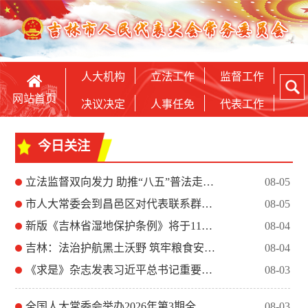
人大机构
立法工作
监督工作
网站首页
决议决定
人事任免
代表工作
今日关注
立法监督双向发力 助推“八五”普法走深走实
08-05
市人大常委会到昌邑区对代表联系群众工作开展调研
08-05
新版《吉林省湿地保护条例》将于11月1日起施行
08-04
吉林：法治护航黑土沃野 筑牢粮食安全根基
08-04
《求是》杂志发表习近平总书记重要文章《加快建设健康中国》
08-03
全国人大常委会举办2026年第3期全国人大代表学习班
08-03