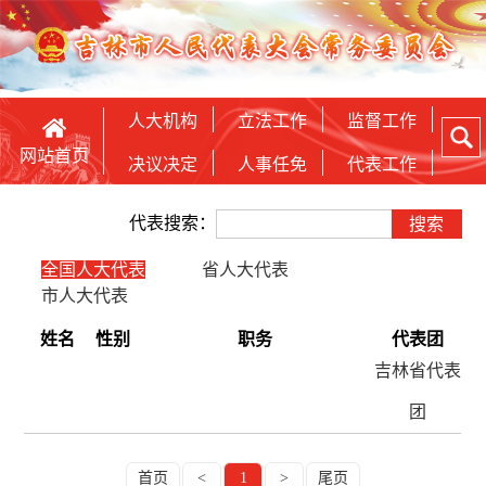
人大机构
立法工作
监督工作
网站首页
决议决定
人事任免
代表工作
代表搜索：
全国人大代表
省人大代表
市人大代表
姓名
性别
职务
代表团
吉林省代表
团
首页
<
1
>
尾页