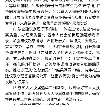
讨等联动履职；组织省代表开展吉林重点高校“产学研用”
协同发展等集中视察调研，配合省人大做好相关活动保
障；开展市代表议案建议督办及“回头看”活动，各专委会
专项督办未办结建议，聚焦重点领域强化履职实效。
15.健全建议办理闭环机制。一体推进代表建议“内容
高质量、办理高质量”，省市人代会前梳理选题参考目
录，加强建议起草指导，严把政治关、法律关、质量关。
完善“交办—承办—督办—回头看”全链条机制，召开办理
协调推进会，修订《吉林市人民代表大会代表建议、批
评、意见处理办法》，规范流程标准；压实主办单位责
任，强化跨部门协调，对答复承诺事项建立台账跟踪落
实。推动办理从“答复满意”向“结果满意”转变，有序推进
建议及办理答复情况公开，让更多代表“良言”转化为推动
发展的“良策”。
16.夯实人大换届选举工作基础。认真做好市人大换
届筹备工作，加强对县乡人大换届选举工作的指导，确保
换届选举工作程序规范、风清气正、依法有序。