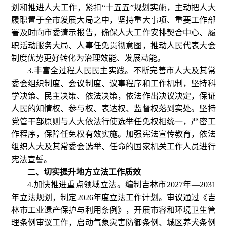
划和推进人大工作，紧扣“十五五”规划实施，主动把人大
履职置于全市发展大局之中，坚持重大事项、重要工作部
署及时向市委请示报告，确保人大工作安排契合中心、履
职活动服务大局、人事任免贯彻意图，推动人民代表大会
制度优势更好转化为治理效能、发展动能。
3.丰富全过程人民民主实践。不断完善市人大及其常
委会组织制度、会议制度、议事程序和工作机制，坚持科
学决策、民主决策、依法决策，依法作出决议决定，保证
人民的知情权、参与权、表达权、监督权落到实处。坚持
党管干部原则与人大依法行使选举任免权相统一，严密工
作程序，保障任免权有效实施。加强宪法宣传教育，依法
组织人大及其常委会选举、任命的国家机关工作人员进行
宪法宣誓。
二、切实提升地方立法工作质效
4.加快推进重点领域立法。编制吉林市2027年—2031
年立法规划，制定2026年度立法工作计划。审议通过《吉
林市工业遗产保护与利用条例》，开展市容和环境卫生管
理条例审议工作，启动气象灾害防御条例、城区养犬条例