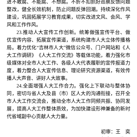
进不敢腐、不能腐、不想腐。不折不扣抓好巡察反馈问题
整改，健全长效机制，防止问题反弹回潮。持续深化作风
建设，巩固拓展学习教育成果，切实改进文风、会风、学
风和工作作风。
23.推动人大宣传工作创新。统筹做强宣传平台、做
优宣传内容、拓展宣传渠道，系统构建市人大立体传播格
局。着力优化“吉林市人大”微信公众号、门户网站和《人
大工作调研》《人大工作交流》等载体功能，着力强化市
级媒体对全市人大工作、各级人大代表履职的宣传报道力
度，着力整合人大宣传信息、理论研究资源渠道，有效传
播人大声音、讲好人大故事。
24.全面增强人大工作合力。强化上下联动与整体协
同，密切与省人大及县（市）区人大的沟通衔接，召开全
市人大工作交流会，推动全市人大工作同频共振、协同发
展，提高人大工作整体质效，为加快建设形神兼备的新时
代省域副中心贡献人大力量。
初审：王 奕