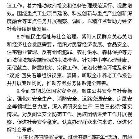
议工作，着力推动政府投资和债务管理规范运行、提质增
效。围绕重点工业项目建设、科技创新与重点产业创新深
度融合等重点任务开展视察、调研，以精准监督助力经济
社会持续健康发展。
8.护航民生福祉与社会治理。紧盯人民群众关心关切
和经济社会发展需要，组织对民营经济发展、食品安全、
住宅物业管理、反有组织犯罪、农村供水、森林保护等方
面法律法规实施情况的执法检查。针对中小学心理健康、
无偿献血、防震减灾、宗教工作、法治化营商环境及教育
“双减”回头看等组织视察、调研，听取全市养老工作报告
并开展专题询问，推动养老服务体系健全完善。
9.全面贯彻总体国家安全观。聚焦公共安全与社会稳
定，强化对安全生产、消防安全、道路交通安全、房屋安
全等领域监督力度，深入调研安全生产“三管三必须”落实
情况。对反间谍安全防范工作、民族团结进步工作开展视
察，促进社会安全稳定。认真办理群众来信来访，促进化
解社会矛盾。
10.深化调研服务决策。继续开展“调研年”活动，围绕