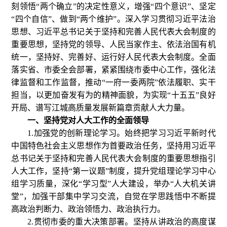
刻领悟“两个确立”的决定性意义，增强“四个意识”、坚定
“四个自信”、做到“两个维护”。深入学习贯彻习近平法治
思想、习近平总书记关于坚持和完善人民代表大会制度的
重要思想，坚持党的领导、人民当家作主、依法治国有机
统一，坚持好、完善好、运行好人民代表大会制度。全面
落实省、市委全会部署，紧紧围绕市委中心工作，强化法
律监督和工作监督，推动“一府一委两院”依法履职、实干
担当，以更加奋发有为的精神面貌，为实现“十五五”良好
开局、谱写江城高质量发展新篇章贡献人大力量。
一、坚持党对人大工作的全面领导
1.加强党的创新理论学习。始终把学习习近平新时代
中国特色社会主义思想作为首要政治任务，坚持用习近平
总书记关于坚持和完善人民代表大会制度的重要思想指引
人大工作，坚持“第一议题”制度，提升党组理论学习中心
组学习质量，深化“学习型”人大建设，举办“人大机关讲
堂”，加强干部集中学习交流，自觉在学思践悟中不断提
高政治判断力、政治领悟力、政治执行力。
2.贯彻市委的重大决策部署。坚持从讲政治的高度谋