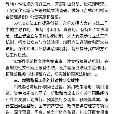
等地方性法规的修订工作，开展矿山修复、松花湖管理、
历史文化名城保护等领域立法调研，做好《吉林市电梯安
全管理条例》公告实施和备案。
5.推动立法工作提质创新。充分发挥人大在立法工作
中的主导作用，坚持“ 小切口、真管用、有特色 ”立法理
念，建立健全立法工作协调机制、人大代表参与立法工作
机制，拓宽公众参与立法途径，增强立法透明度和群众参
与度。深化立法后评估与清理机制，持续提升我市地方立
法工作质效。
6.加强规范性文件备案审查。建立衔接联动机制，完
善规范性文件网上报备系统，发挥基层立法联系点作用，
拓展公民参与途径和方式，切实维护国家法制统一。
三、增强监督工作的针对性与实效性
7.聚焦经济运行与财经监督。紧扣政策落地、项目推
进、资金效能核心环节，听取和审议市政府关于国民经济
和社会发展计划执行、预算执行及调整、预决算草案、审
计查出问题整改、国有资产管理、政府债务管理等专项报
告。深化预算、国资、债务全链条监督，扎实开展专项审