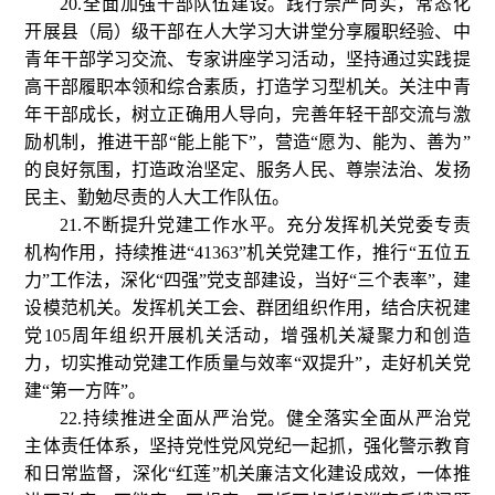
20.全面加强干部队伍建设。践行崇严尚实，常态化
开展县（局）级干部在人大学习大讲堂分享履职经验、中
青年干部学习交流、专家讲座学习活动，坚持通过实践提
高干部履职本领和综合素质，打造学习型机关。关注中青
年干部成长，树立正确用人导向，完善年轻干部交流与激
励机制，推进干部“能上能下”，营造“愿为、能为、善为”
的良好氛围，打造政治坚定、服务人民、尊崇法治、发扬
民主、勤勉尽责的人大工作队伍。
21.不断提升党建工作水平。充分发挥机关党委专责
机构作用，持续推进“41363”机关党建工作，推行“五位五
力”工作法，深化“四强”党支部建设，当好“三个表率”，建
设模范机关。发挥机关工会、群团组织作用，结合庆祝建
党105周年组织开展机关活动，增强机关凝聚力和创造
力，切实推动党建工作质量与效率“双提升”，走好机关党
建“第一方阵”。
22.持续推进全面从严治党。健全落实全面从严治党
主体责任体系，坚持党性党风党纪一起抓，强化警示教育
和日常监督，深化“红莲”机关廉洁文化建设成效，一体推