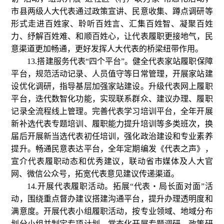
市县两级人大代表通过政策宣讲、民意收集、蹲点调研等
形式走进百姓家、聆听百姓言、汇集百姓智、凝聚百姓
力、纾解百姓难、和顺百姓心，让代表履职更接地气，民
意渠道更加畅通，更好发挥人大代表的桥梁纽带作用。
13.搭建服务代表“四个平台”。健全代表家站履职保障
平台，规范活动记录、人员值守等日常管理，开展家站建
设优化调研，指导基层加强家站建设。升级代表网上履职
平台，迭代数智化功能，实现联系群众、建议办理、履职
记录全流程线上管理。完善代表学习培训平台，全年开展
新补选代表专题培训、履职能力提升培训等多类班次，换
届后开展新当选代表初任培训，强化政治建设和专业素养
提升。畅通民意表达平台，全年定期编发《代表之声》，
宣介代表履职动态和优秀建议，联动省市媒体及人大官
网、微信公众号，拓宽代表意见建议传递渠道。
14.开展代表履职活动。拓展“代表・局长面对面”活
动，围绕重点督办建议搭建沟通平台，提升办理透明度和
满意度。开展代表小组履职活动，按专业领域、地域分布
划分小组并制定专项计划，常态化开展专题调研、政策研