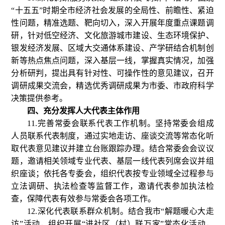
“十五五”时期全市经济社会发展的全局性、前瞻性、紧迫
性问题，精准选题、靶向切入，深入开展年度重点课题调
研，针对低空经济、文化旅游城市建设、生态环境保护、
银发经济发展、区域大交通体系建设、产学研结合机制创
新等热点焦点问题，深入基层一线，掌握真实情况，加强
分析研判，提出具有针对性、可操作性的意见建议，召开
调研成果交流会，精选优秀调研成果为市委、市政府科学
决策提供参考。
四、充分发挥人大代表主体作用
11.完善常委会联系代表工作机制。坚持常委会组成
人员联系代表制度，通过实地走访、座谈交流等常态化听
取代表意见建议并建立台账跟踪办理。结合常委会会议议
题，邀请相关领域专业代表、基层一线代表列席会议并组
织座谈；依托各专委会，组织代表按专业领域全过程参与
立法调研、执法检查等监督工作，邀请代表参加执法检
查，保障代表有效参与常委会各项工作。
12.深化代表联系群众机制。结合我市“解题暖心大走
访”活动，组织开展“进社区（村）联万家”常态化活动，