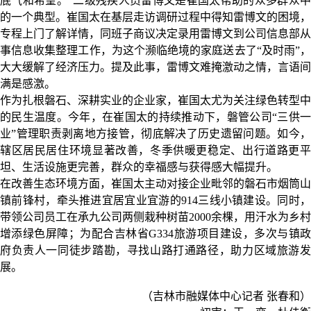
底气和希望。”二级残疾人员雷博文是崔国太帮助的众多群众中
的一个典型。崔国太在基层走访调研过程中得知雷博文的困境，
专程上门了解详情，同班子商议决定录用雷博文到公司信息部从
事信息收集整理工作，为这个濒临绝境的家庭送去了“及时雨”，
大大缓解了经济压力。提及此事，雷博文难掩激动之情，言语间
满是感激。
作为扎根磐石、深耕实业的企业家，崔国太尤为关注绿色转型中
的民生温度。今年，在崔国太的持续推动下，磐管公司“三供一
业”管理职责剥离地方接管，彻底解决了历史遗留问题。如今，
辖区居民居住环境显著改善，冬季供暖更稳定、出行道路更平
坦、生活设施更完善，群众的幸福感与获得感大幅提升。
在改善生态环境方面，崔国太主动对接企业毗邻的磐石市烟筒山
镇前锋村，牵头推进宜居宜业宜游的914三线小镇建设。同时，
带领公司员工在承九公司两侧栽种树苗2000余棵，用汗水为乡村
增添绿色屏障；为配合吉林省G334旅游项目建设，多次与镇政
府负责人一同徒步踏勘，寻找山路打通路径，助力区域旅游发
展。
（吉林市融媒体中心记者 张春和）