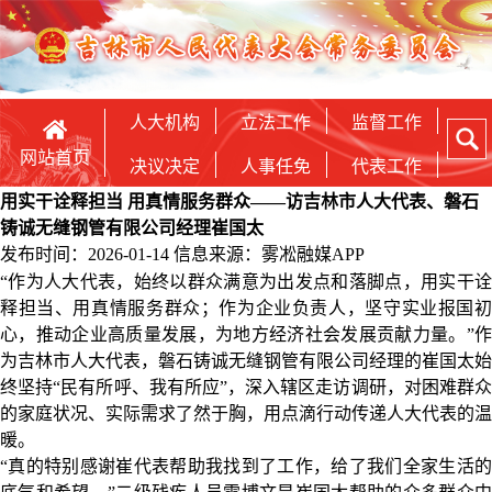
人大机构
立法工作
监督工作
网站首页
决议决定
人事任免
代表工作
用实干诠释担当 用真情服务群众——访吉林市人大代表、磐石
铸诚无缝钢管有限公司经理崔国太
发布时间：2026-01-14
信息来源：雾凇融媒APP
“作为人大代表，始终以群众满意为出发点和落脚点，用实干诠
释担当、用真情服务群众；作为企业负责人，坚守实业报国初
心，推动企业高质量发展，为地方经济社会发展贡献力量。”作
为吉林市人大代表，磐石铸诚无缝钢管有限公司经理的崔国太始
终坚持“民有所呼、我有所应”，深入辖区走访调研，对困难群众
的家庭状况、实际需求了然于胸，用点滴行动传递人大代表的温
暖。
“真的特别感谢崔代表帮助我找到了工作，给了我们全家生活的