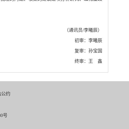
（通讯员/李曦辰）
初审：李曦辰
复审：孙宝国
终审：王 鑫
站公约
0号